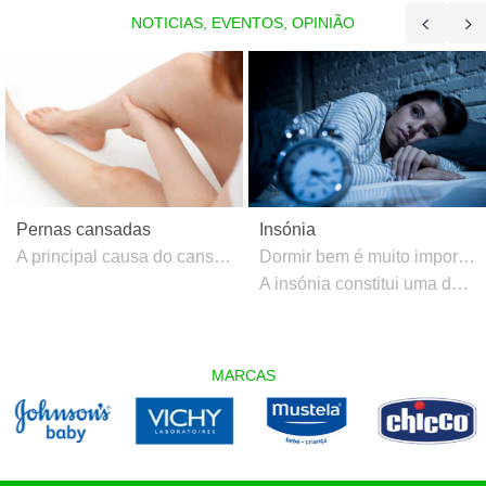
NOTICIAS, EVENTOS, OPINIÃO
Pernas cansadas
Insónia
A principal causa do cansaço nas pernas é a má circulação, também chamada de insuficiência venosa crônica, que dificulta o fluxo de sangue, provocando o surgimento de varizes e sintomas como peso nas pernas, formigamento, dor e cãibras.
Dormir bem é muito importante para manter a saúde e não se pode encarar o sono como perda de tempo, porque a verdade é que “dá saúde e faz crescer”. O sono é uma função essencial para restaurar o organismo. Toda a informação que recolhemos durante o dia quando estudamos, trabalhamos ou socializamos é consolidada nesta fase.
A insónia constitui uma das queixas mais frequentes, quer na população geral, quer nos contextos médicos. A Perturbação de Insónia caracteriza-se pela insatisfação com a quantidade e/ou qualidade do sono, estando associada à dificuldade em iniciar ou manter o sono e aos despertares precoces mesmo num contexto adequados para manter o mesmo.
MARCAS