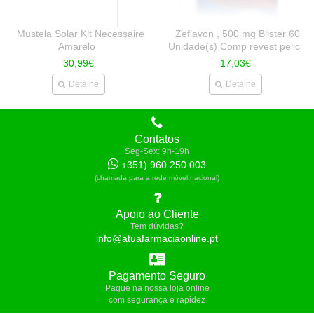
Mustela Solar Kit Necessaire
Zeflavon , 500 mg Blister 60
Amarelo
Unidade(s) Comp revest pelic
30,99€
17,03€
Detalhe
Detalhe
Contatos
Seg-Sex: 9h-19h
+351) 960 250 003
(chamada para a rede móvel nacional)
Apoio ao Cliente
Tem dúvidas?
info@atuafarmaciaonline.pt
Pagamento Seguro
Pague na nossa loja online
com segurança e rapidez