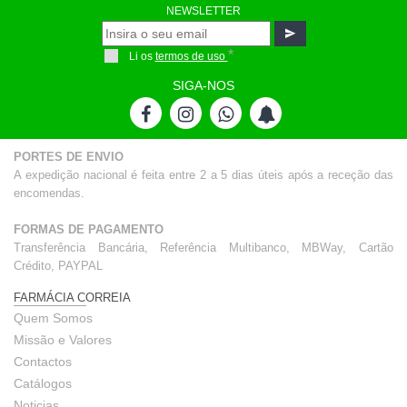
NEWSLETTER
*
Li os
termos de uso
SIGA-NOS
PORTES DE ENVIO
A expedição nacional é feita entre 2 a 5 dias úteis após a receção das
encomendas.
FORMAS DE PAGAMENTO
Transferência Bancária, Referência Multibanco, MBWay, Cartão
Crédito, PAYPAL
FARMÁCIA CORREIA
Quem Somos
Missão e Valores
Contactos
Catálogos
Noticias