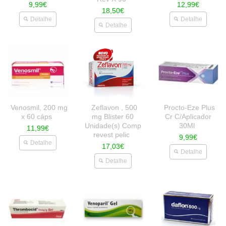
9,99€
12,99€
18,50€
Detalhe
Detalhe
Detalhe
Venosmil, 200 mg
Zeflavon , 500
Procto-Eze Plus
x 60 cáps
mg Blister 60
Cr C/Aplicador
Unidade(s) Comp
30Ml
11,99€
revest pelic
9,99€
Detalhe
17,03€
Detalhe
Detalhe