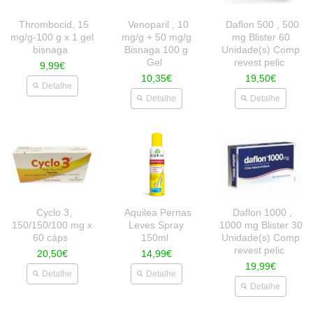
Thrombocid, 15
Venoparil , 10
Daflon 500 , 500
mg/g-100 g x 1 gel
mg/g + 50 mg/g
mg Blister 60
bisnaga
Bisnaga 100 g
Unidade(s) Comp
Gel
revest pelic
9,99€
10,35€
19,50€
Detalhe
Detalhe
Detalhe
Cyclo 3,
Aquilea Pernas
Daflon 1000 ,
150/150/100 mg x
Leves Spray
1000 mg Blister 30
60 cáps
150ml
Unidade(s) Comp
revest pelic
20,50€
14,99€
19,99€
Detalhe
Detalhe
Detalhe