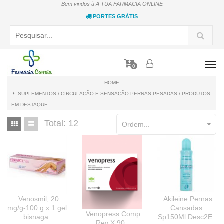
Bem vindos à A TUA FARMACIA ONLINE
PORTES GRÁTIS
0
HOME
SUPLEMENTOS \ CIRCULAÇÃO E SENSAÇÃO PERNAS PESADAS \ PRODUTOS
EM DESTAQUE
Total:
12
Ordem...
Venosmil, 20
Akileine Pernas
mg/g-100 g x 1 gel
Cansadas
Venopress Comp
bisnaga
Sp150Ml Desc2E
Rev X 90