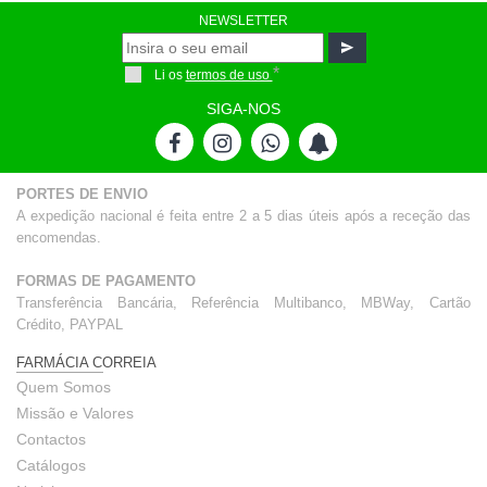
NEWSLETTER
*
Li os
termos de uso
SIGA-NOS
PORTES DE ENVIO
A expedição nacional é feita entre 2 a 5 dias úteis após a receção das
encomendas.
FORMAS DE PAGAMENTO
Transferência Bancária, Referência Multibanco, MBWay, Cartão
Crédito, PAYPAL
FARMÁCIA CORREIA
Quem Somos
Missão e Valores
Contactos
Catálogos