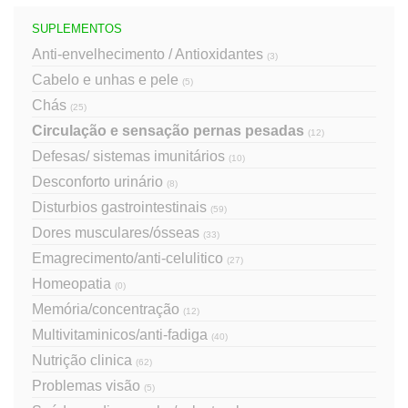
SUPLEMENTOS
Anti-envelhecimento / Antioxidantes
(3)
Cabelo e unhas e pele
(5)
Chás
(25)
Circulação e sensação pernas pesadas
(12)
Defesas/ sistemas imunitários
(10)
Desconforto urinário
(8)
Disturbios gastrointestinais
(59)
Dores musculares/ósseas
(33)
Emagrecimento/anti-celulitico
(27)
Homeopatia
(0)
Memória/concentração
(12)
Multivitaminicos/anti-fadiga
(40)
Nutrição clinica
(62)
Problemas visão
(5)