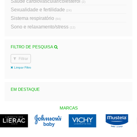
Saúde cardiovascular/colesterol
(2)
Sexualidade e fertilidade
(24)
Sistema respiratório
(94)
Sono e relaxamento/stress
(12)
FILTRO DE PESQUISA
Filtrar
Limpar Filtro
EM DESTAQUE
MARCAS