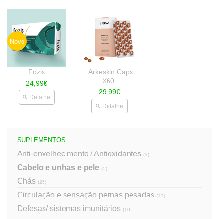
Novo
Fozis
Arkeskin Caps
X60
24,99€
29,99€
Detalhe
Detalhe
SUPLEMENTOS
Anti-envelhecimento / Antioxidantes
(3)
Cabelo e unhas e pele
(5)
Chás
(25)
Circulação e sensação pernas pesadas
(12)
Defesas/ sistemas imunitários
(10)