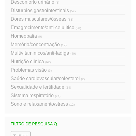
Desconforto urinário
(8)
Disturbios gastrointestinais
(59)
Dores musculares/ósseas
(33)
Emagrecimento/anti-celulitico
(28)
Homeopatia
(0)
Memória/concentração
(12)
Multivitaminicos/anti-fadiga
(40)
Nutrição clinica
(62)
Problemas visão
(5)
Saúde cardiovascular/colesterol
(2)
Sexualidade e fertilidade
(24)
Sistema respiratório
(94)
Sono e relaxamento/stress
(12)
FILTRO DE PESQUISA
Filtrar