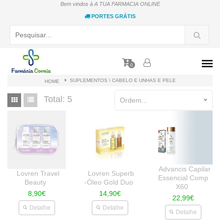
Bem vindos à A TUA FARMACIA ONLINE
PORTES GRÁTIS
0
SUPLEMENTOS \ CABELO E UNHAS E PELE
HOME
Total:
5
Ordem...
Advancis Capilar
Lovren Travel
Lovren Superb
Essencial Comp
Beauty
-Óleo Gold Duo
X60
8,90€
14,90€
22,99€
Detalhe
Detalhe
Detalhe