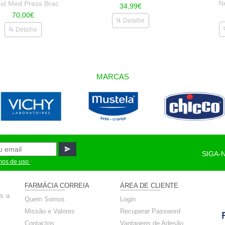
N
id Med Press Brac
34,99€
70,00€
Detalhe
Detalhe
MARCAS
SIGA-
mos de uso
*
FARMÁCIA CORREIA
ÁREA DE CLIENTE
ós a
Quem Somos
Login
Missão e Valores
Recuperar Password
Contactos
Vantagens de Adesão