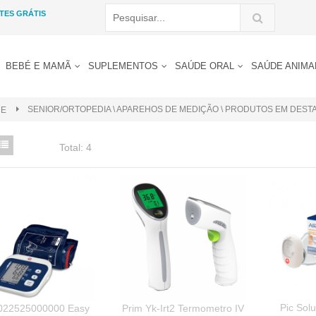
TES GRÁTIS
BEBÉ E MAMÃ
SUPLEMENTOS
SAÚDE ORAL
SAÚDE ANIM
SENIOR/ORTOPEDIA \ APAREHOS DE MEDIÇÃO \ PRODUTOS EM DEST
E
Total:
4
Pic Sol
2022525000000 Easy
Prim Yk-Irt2 Termometro IV