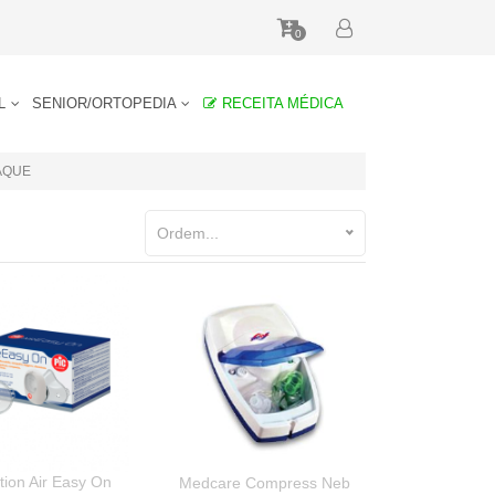
0
AL
SENIOR/ORTOPEDIA
RECEITA MÉDICA
AQUE
Ordem...
ution Air Easy On
Medcare Compress Neb