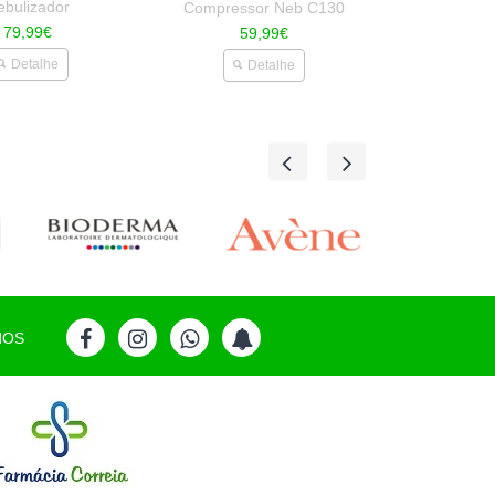
ebulizador
Compressor Neb C130
79,99€
59,99€
Detalhe
Detalhe
NOS