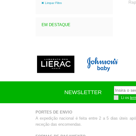
Rap
Limpar Filtro
EM DESTAQUE
NEWSLETTER
Li os
ter
PORTES DE ENVIO
A expedição nacional é feita entre 2 a 5 dias úteis ap
receção das encomendas.