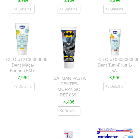
6,99€
8,10€
6,99€
Detalhe
Detalhe
Detalhe
Ch.Ora12100000000
Ch.Ora1060800000
Dent Maça-
Dent Tutti-Frutt 1-
Banana 6M+
5A
7,99€
6,99€
BATMAN PASTA
DENTES
Detalhe
Detalhe
MORANGO
REF.069
4,40€
Detalhe