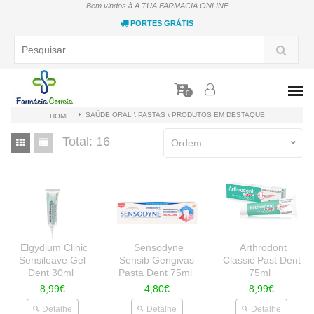
Bem vindos à A TUA FARMACIA ONLINE
PORTES GRÁTIS
0
SAÚDE ORAL \ PASTAS \ PRODUTOS EM DESTAQUE
HOME
Total:
16
Ordem...
Elgydium Clinic
Sensodyne
Arthrodont
Sensileave Gel
Sensib Gengivas
Classic Past Dent
Dent 30ml
Pasta Dent 75ml
75ml
8,99€
4,80€
8,99€
Detalhe
Detalhe
Detalhe