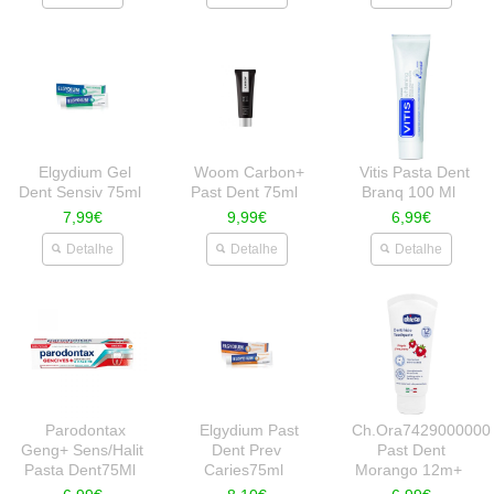
Elgydium Gel
Woom Carbon+
Vitis Pasta Dent
Dent Sensiv 75ml
Past Dent 75ml
Branq 100 Ml
7,99€
9,99€
6,99€
Detalhe
Detalhe
Detalhe
Parodontax
Elgydium Past
Ch.Ora7429000000
Geng+ Sens/Halit
Dent Prev
Past Dent
Pasta Dent75Ml
Caries75ml
Morango 12m+