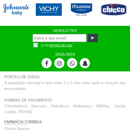
NEWSLETTER
*
Li os
termos de uso
SIGA-NOS
PORTES DE ENVIO
A expedição nacional é feita entre 2 a 5 dias úteis após a receção das
encomendas.
FORMAS DE PAGAMENTO
Transferência Bancária, Referência Multibanco, MBWay, Cartão
Crédito, PAYPAL
FARMÁCIA CORREIA
Quem Somos