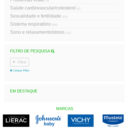
(5)
Saúde cardiovascular/colesterol
(2)
Sexualidade e fertilidade
(24)
Sistema respiratório
(94)
Sono e relaxamento/stress
(12)
FILTRO DE PESQUISA
Filtrar
Limpar Filtro
EM DESTAQUE
MARCAS