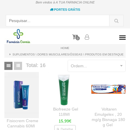
Bem vindos à A TUA FARMACIA ONLINE
PORTES GRÁTIS
0
HOME
SUPLEMENTOS \ DORES MUSCULARES/ÓSSEAS \ PRODUTOS EM DESTAQUE
Total:
16
Ordem...
Biofreeze Gel
Voltaren
118Ml
Emulgelex , 20
mg/g Bisnaga 180
Fisiocrem Creme
15,99€
g Gel
Cannabis 60Ml
Detalhe