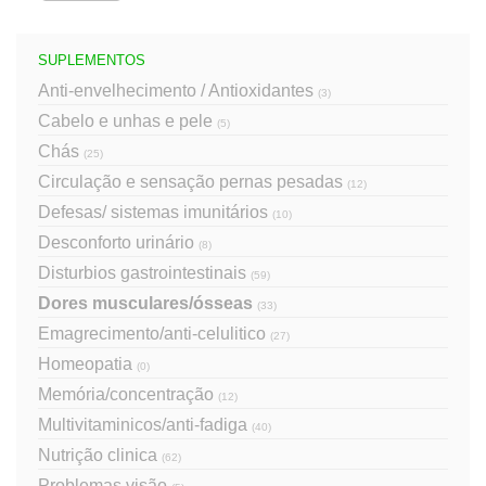
SUPLEMENTOS
Anti-envelhecimento / Antioxidantes
(3)
Cabelo e unhas e pele
(5)
Chás
(25)
Circulação e sensação pernas pesadas
(12)
Defesas/ sistemas imunitários
(10)
Desconforto urinário
(8)
Disturbios gastrointestinais
(59)
Dores musculares/ósseas
(33)
Emagrecimento/anti-celulitico
(27)
Homeopatia
(0)
Memória/concentração
(12)
Multivitaminicos/anti-fadiga
(40)
Nutrição clinica
(62)
Problemas visão