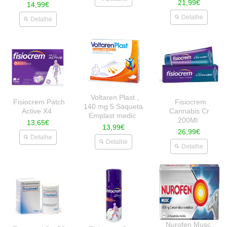
21,99€
14,99€
Detalhe
Detalhe
Voltaren Plast ,
Fisiocrem Patch
Fisiocrem
140 mg 5 Saqueta
Active X4
Cannabis Cr
Emplast medic
200Ml
13,65€
13,99€
26,99€
Detalhe
Detalhe
Detalhe
Nurofen Musc ,