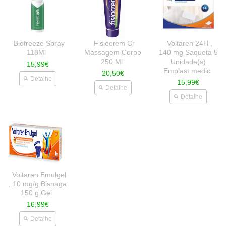
Biofreeze Spray
Fisiocrem Cr
Voltaren 24H ,
118Ml
Massagem Corpo
140 mg Saqueta 5
250 Ml
Unidade(s)
15,99€
Emplast medic
20,50€
Detalhe
15,99€
Detalhe
Detalhe
Voltaren Emulgel
, 10 mg/g Bisnaga
150 g Gel
16,99€
Detalhe