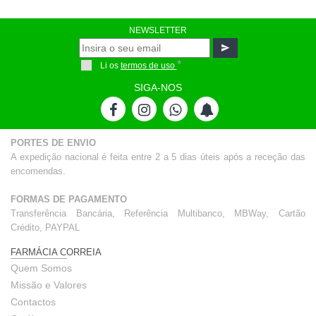
NEWSLETTER
*
Li os
termos de uso
SIGA-NOS
PORTES DE ENVIO
A expedição nacional é feita entre 2 a 5 dias úteis após a receção das
encomendas.
FORMAS DE PAGAMENTO
Transferência Bancária, Referência Multibanco, MBWay, Cartão
Crédito, PAYPAL
FARMÁCIA CORREIA
Quem Somos
Missão e Valores
Contactos