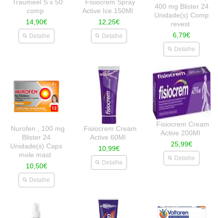
Traumeel S x 50
Fisiocrem Spray
400 mg Blister 24
comp
Active Ice 150Ml
Unidade(s) Comp
14,90€
12,25€
revest
6,79€
Detalhe
Detalhe
Detalhe
Fisiocrem Cream
Nurofen , 100 mg
Fisiocrem Cream
Active 200Ml
Blister 24
Active 60Ml
25,99€
Unidade(s) Caps
10,99€
mole mast
Detalhe
Detalhe
10,50€
Detalhe