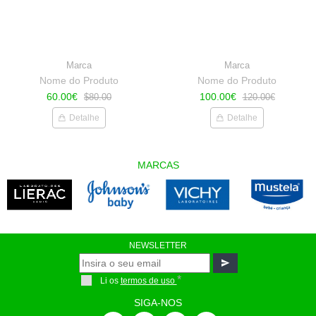
Marca
Marca
Nome do Produto
Nome do Produto
60.00€
100.00€
$80.00
120.00€
Detalhe
Detalhe
MARCAS
NEWSLETTER
*
Li os
termos de uso
SIGA-NOS