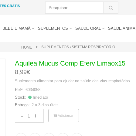
TES GRÁTIS
BEBÉ E MAMÃ
SUPLEMENTOS
SAÚDE ORAL
SAÚDE ANIM
SUPLEMENTOS \ SISTEMA RESPIRATÓRIO
HOME
Aquilea Mucus Comp Eferv Limaox15
8,99€
Suplemento alimentar para ajudar na saúde das vias respiratórias.
6034058
Refª:
Imediato
Stock:
2 a 3 dias úteis
Entrega:
-
+
Adicionar